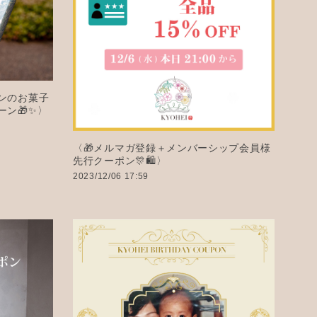
ンのお菓子
ン🎁✨〉
〈🎁メルマガ登録＋メンバーシップ会員様
先行クーポン🎊🛍️〉
2023/12/06 17:59