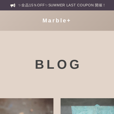
✨全品15％OFF✨SUMMER LAST COUPON 開催！
Marble+
BLOG