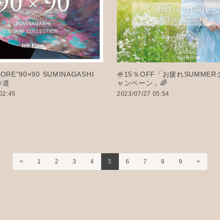
ORE”90×90 SUMINAGASHI
🍧15％OFF「お疲れSUMME
参道
ャンペーン」🌈
02:45
2023/07/27 05:54
1
2
3
4
5
6
7
8
9