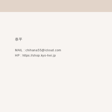
恭平
MAIL :
chihana55@icloud.com
HP : https://shop.kyo-hei.jp