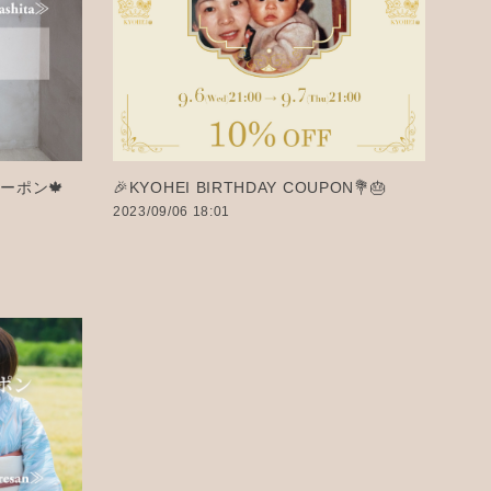
ーポン🍁
🎉KYOHEI BIRTHDAY COUPON💐🎂
2023/09/06 18:01