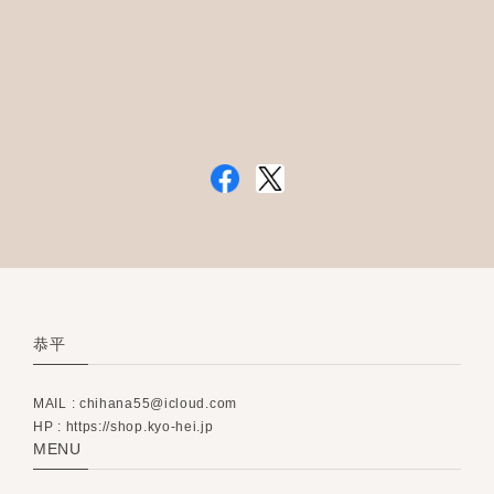
恭平
MAIL :
chihana55@icloud.com
HP : https://shop.kyo-hei.jp
MENU