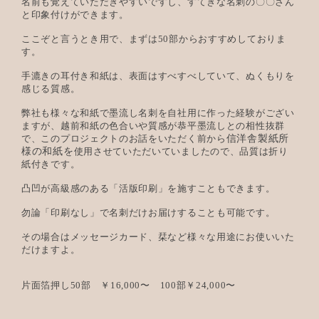
名前も覚えていただきやすいですし、すてきな名刺の〇〇さん
と印象付けができます。
ここぞと言うとき用で、まずは50部からおすすめしておりま
す。
手漉きの耳付き和紙は、表面はすべすべしていて、ぬくもりを
感じる質感。
弊社も様々な和紙で墨流し名刺を自社用に作った経験がござい
ますが、越前和紙の色合いや質感が恭平墨流しとの相性抜群
信洋舎製紙所
で、このプロジェクトのお話をいただく前から
様の和紙を
使用させていただいていましたので、品質は折り
紙付きです。
凸凹が高級感のある「活版印刷」を施すこともできます。
勿論「印刷なし」で名刺だけお届けすることも可能です。
その場合はメッセージカード、栞など様々な用途にお使いいた
だけますよ。
片面箔押し50部 ￥16,000〜 100部￥24,000〜