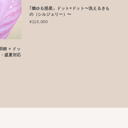
｢燃ゆる惑星」ドット×ドット〜洗えるきも
の（シルジェリー）〜
¥110,000
柄 × ドッ
衣・盛夏対応