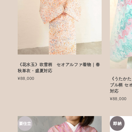
《花水玉》吹雪柄 セオアルファ着物｜春
秋単衣・盛夏対応
¥88,000
《うたかた
ブル柄 セ
対応
¥88,000