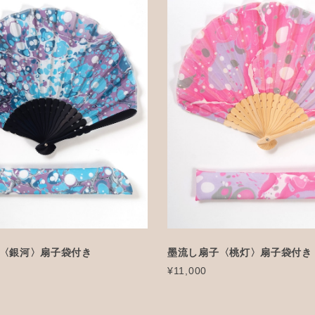
〈銀河〉扇子袋付き
墨流し扇子〈桃灯〉扇子袋付き
¥11,000