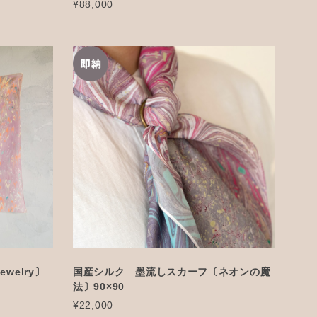
¥88,000
welry〕
国産シルク 墨流しスカーフ〔ネオンの魔
法〕90×90
¥22,000