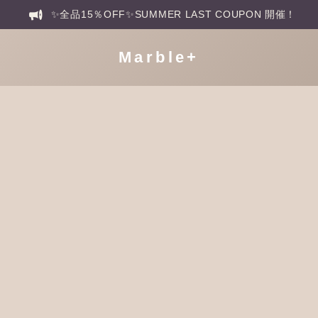
✨全品15％OFF✨SUMMER LAST COUPON 開催！
Marble+