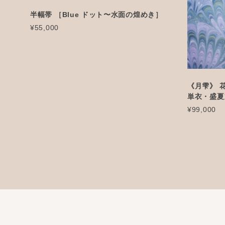
半幅帯 ［Blue ドット〜水面の煌めき］
¥55,000
《月雫》 
単衣・盛夏
¥99,000