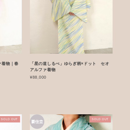
ァ着物｜春
「星の道しるべ」ゆらぎ柄×ドット セオ
アルファ着物
¥88,000
SOLD OUT
SOLD OUT