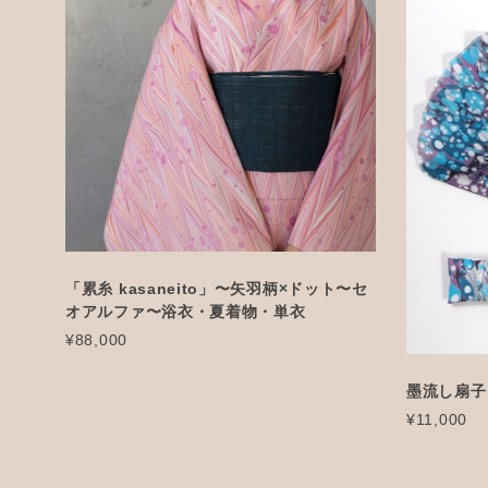
「累糸 kasaneito」〜矢羽柄×ドット〜セ
オアルファ〜浴衣・夏着物・単衣
¥88,000
墨流し扇子
¥11,000