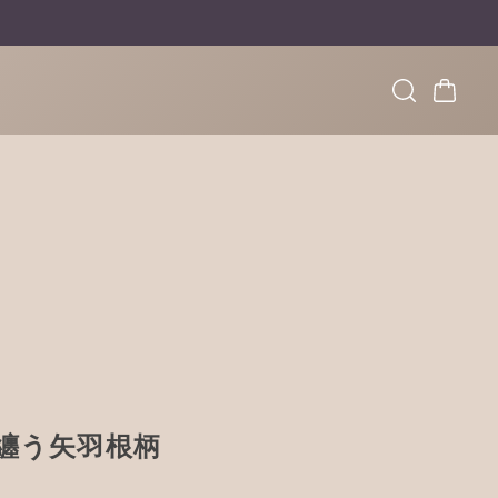
》光を纏う矢羽根柄