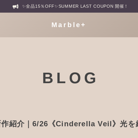
✨全品15％OFF✨SUMMER LAST COUPON 開催！
Marble+
BLOG
 8 新作紹介｜6/26《Cinderella Veil