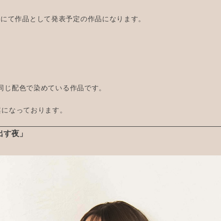
day 8にて作品として発表予定の作品になります。
同じ配色で染めている作品です。
案になっております。
出す夜」