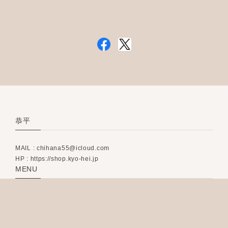
恭平
MAIL :
chihana55@icloud.com
HP : https://shop.kyo-hei.jp
MENU
Home
恭平について
ブログ
Membership