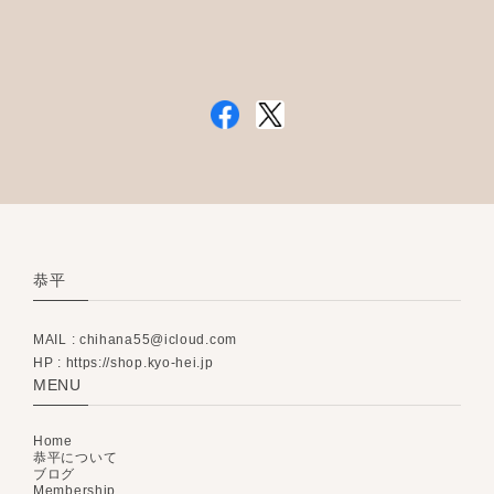
恭平
MAIL :
chihana55@icloud.com
HP : https://shop.kyo-hei.jp
MENU
Home
恭平について
ブログ
Membership