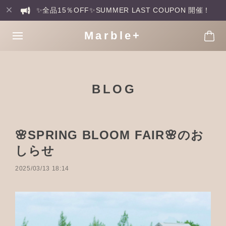
✨全品15％OFF✨SUMMER LAST COUPON 開催！
Marble+
BLOG
🌸SPRING BLOOM FAIR🌸のお
しらせ
2025/03/13 18:14