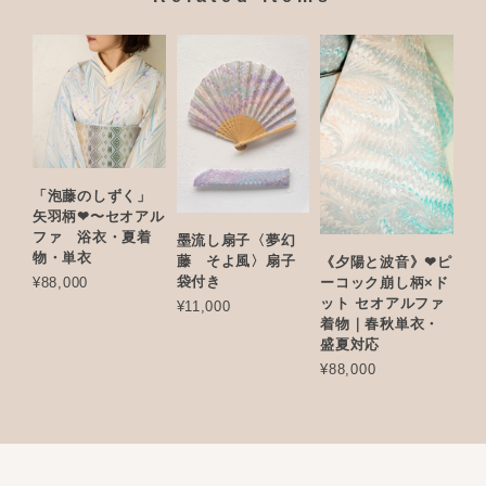
「泡藤のしずく」
矢羽柄❤︎〜セオアル
ファ 浴衣・夏着
墨流し扇子〈夢幻
物・単衣
藤 そよ風〉扇子
《夕陽と波音》❤︎ピ
袋付き
¥88,000
ーコック崩し柄×ド
ット セオアルファ
¥11,000
着物｜春秋単衣・
盛夏対応
¥88,000