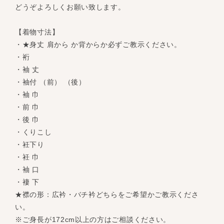
どうぞよろしくお願い致します。
【着物寸法】
・★身丈 肩から か背からか必ずご教示ください。
・裄
・袖 丈
・袖付 （前） （後）
・袖 巾
・前 巾
・後 巾
・くりこし
・衽下り
・衽 巾
・袖 口
・褄 下
★襟の形：広衿・バチ衿どちらをご希望かご教示くださ
い。
※ご身長が172cm以上の方はご相談ください。