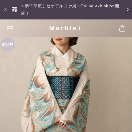
✨恭平墨流しセオアルファ展✨Online exhibition開
催！
Marble+