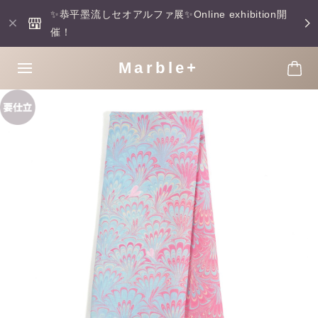
✨恭平墨流しセオアルファ展✨Online exhibition開
催！
Marble+