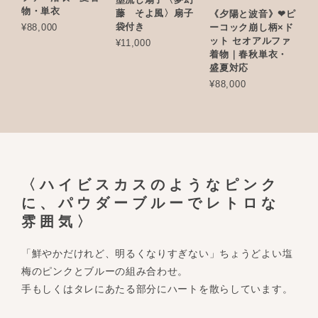
物・単衣
藤 そよ風〉扇子
《夕陽と波音》❤︎ピ
袋付き
¥88,000
ーコック崩し柄×ド
ット セオアルファ
¥11,000
着物｜春秋単衣・
盛夏対応
¥88,000
〈ハイビスカスのようなピンク
に、パウダーブルーでレトロな
雰囲気〉
「鮮やかだけれど、明るくなりすぎない」ちょうどよい塩
梅のピンクとブルーの組み合わせ。
手もしくはタレにあたる部分にハートを散らしています。