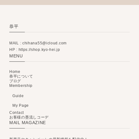
恭平
MAIL :
chihana55@icloud.com
HP : https://shop.kyo-hei.jp
MENU
Home
恭平について
ブログ
Membership
Guide
My Page
Contact
お客様の墨流しコーデ
MAIL MAGAZINE