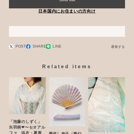
日本国内にお住まいの方向け
POST
SHARE
LINE
通報する
Related items
「泡藤のしずく」
矢羽柄❤︎〜セオアル
ファ 浴衣・夏着
墨流し扇子〈夢幻