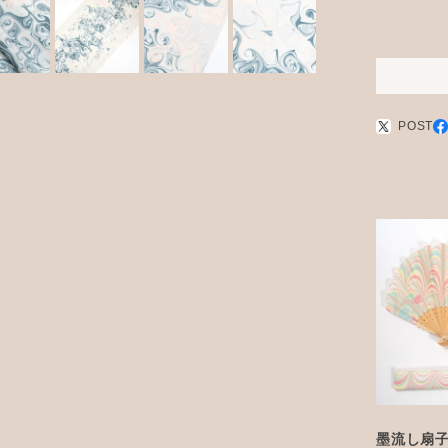
POST
墨流し扇