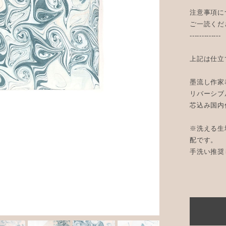
注意事項に
ご一読くだ
-------------
上記は仕立
墨流し作家
リバーシブ
芯込み国内
※洗える生
配です。
手洗い推奨