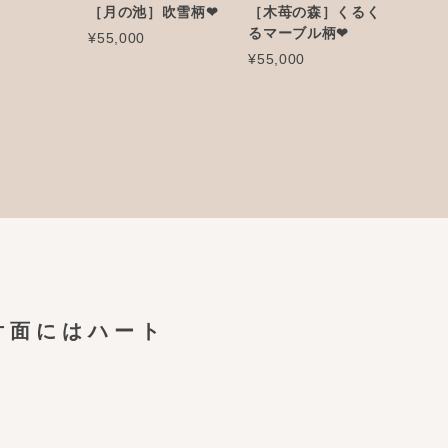
き
［月の池］吹雪柄❤︎
［木苺の森］くるく
るマーブル柄❤︎
¥55,000
¥55,000
片面にはハート