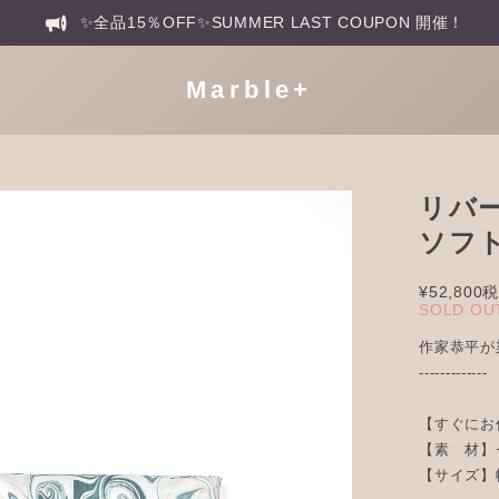
✨全品15％OFF✨SUMMER LAST COUPON 開催！
Marble+
リバー
ソフ
¥52,800
税
SOLD OU
作家恭平が
-------------
【すぐにお
【素 材】
【サイズ】幅