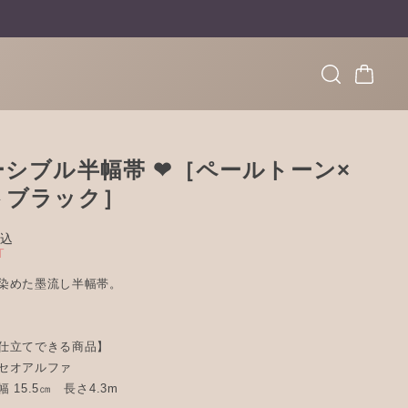
シブル半幅帯 ❤︎［ペールトーン×
トブラック］
込
T
染めた墨流し半幅帯。
仕立てできる商品】
セオアルファ
 15.5㎝ 長さ4.3m