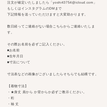
注文が確定いたしましたら「
yoshi43754@icloud.com
」
もしくはインスタグラムのDMまで
下記情報を送っていただけますと大変助かります。
数日経ってご連絡がない場合こちらからご連絡いたしま
す。
その際お名前を必ずご記入ください。
■お名前
■生年月日
■寸法について
寸法表などの画像がございましたらそちらでも結構です。
【着物寸法】
・★身丈 肩から か背からか必ずご教示ください。
・裄
・袖 丈