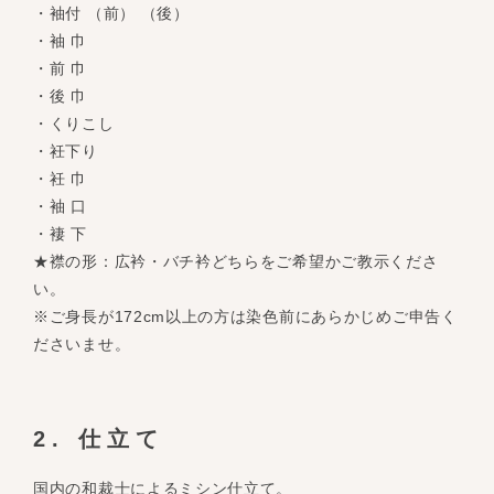
・袖付 （前） （後）
・袖 巾
・前 巾
・後 巾
・くりこし
・衽下り
・衽 巾
・袖 口
・褄 下
★襟の形：広衿・バチ衿どちらをご希望かご教示くださ
い。
※ご身長が172cm以上の方は染色前にあらかじめご申告く
ださいませ。
2. 仕立て
国内の和裁士によるミシン仕立て。