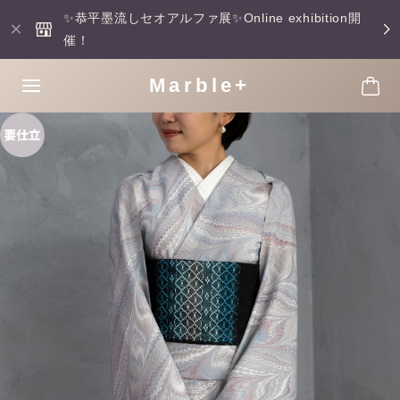
✨恭平墨流しセオアルファ展✨Online exhibition開
催！
Marble+