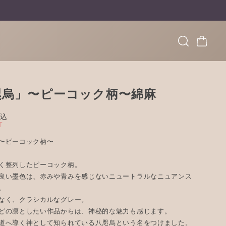
咫烏」〜ピーコック柄〜綿麻
込
T
〜ピーコック柄〜
く整列したピーコック柄。
良い墨色は、赤みや青みを感じないニュートラルなニュアンス
。
なく、クラシカルなグレー。
どの凛としたい作品からは、神秘的な魅力も感じます。
道へ導く神として知られている八咫烏という名をつけました。