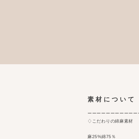
素材について
ーーーーーーーーーーー
♢こだわりの綿麻素材
麻25%綿75％