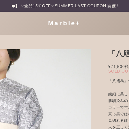
✨全品15％OFF✨SUMMER LAST COUPON 開催！
Marble+
「八
¥71,500
税
SOLD OU
「八咫烏」
繊細に美し
肌馴染みの
カラーです
真っ黒では
見惚れるほ
人を正しく