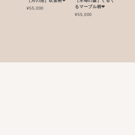
き
［月の池］吹雪柄❤︎
［木苺の森］くるく
るマーブル柄❤︎
¥55,000
¥55,000