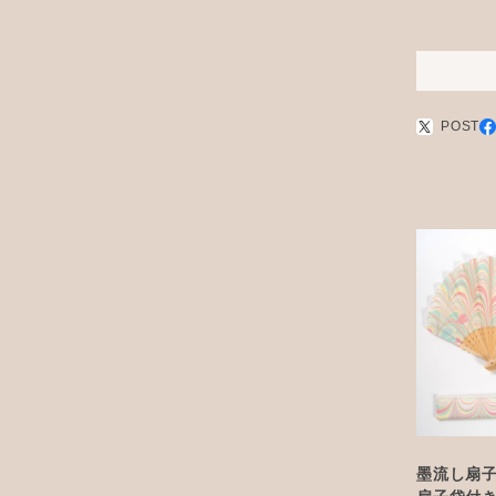
POST
墨流し扇