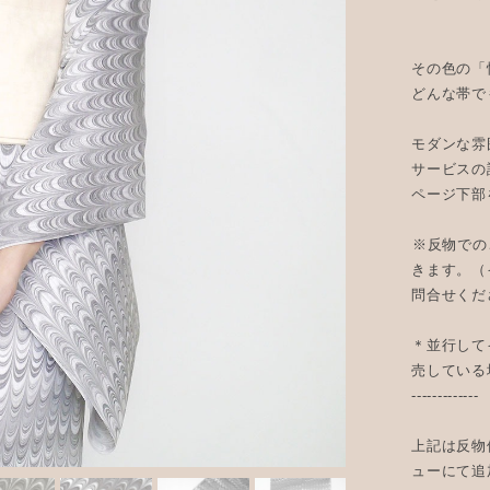
その色の「
どんな帯で
モダンな雰
サービスの
ページ下部
⁡※反物で
きます。（
問合せくだ
＊並行して
売している
-------------
上記は反物
ューにて追