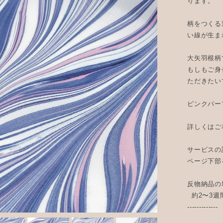
ります。
柄をつくる
い線が生ま
大矢羽根柄
もしもご身
ただきたい
ピンクパー
詳しくはご
サービスの
ページ下部
反物納品の
約2〜3週
-------------