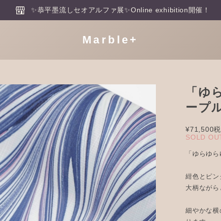
✨恭平墨流しセオアルファ展✨Online exhibition開催！
Marble+
「ゆ
ープ
¥71,500
税
SOLD OU
「ゆらゆら
紺色とピン
大柄ながら
細やかな横