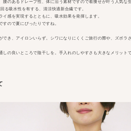
、腰のあるドレープ性、体に沿う素材ですので着痩せが叶う人気な
上回る吸水性を有する、清涼快適新合繊です。
ライ感を実現するとともに、吸水効果を発揮します。
ですので夏にぴったりですね。
ができ、アイロンいらず。シワになりにくくご旅行の際や、ズボラ
通しの良いところで陰干しを。手入れのしやすさも大きなメリット
て