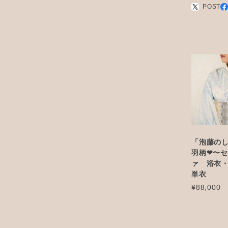
POST
「泡藤の
羽柄❤︎〜
ァ 浴衣
単衣
¥88,000