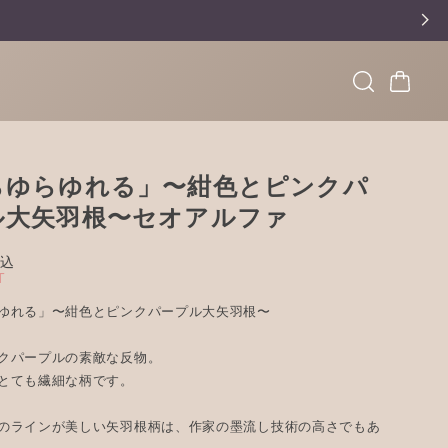
らゆらゆれる」〜紺色とピンクパ
ル大矢羽根〜セオアルファ
込
T
ゆれる」〜紺色とピンクパープル大矢羽根〜
クパープルの素敵な反物。
とても繊細な柄です。
のラインが美しい矢羽根柄は、作家の墨流し技術の高さでもあ