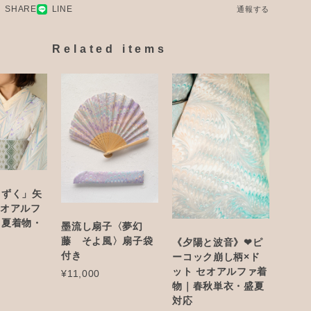
SHARE
LINE
通報する
Related items
しずく」矢
セオアルフ
・夏着物・
墨流し扇子〈夢幻
藤 そよ風〉扇子袋
《夕陽と波音》❤︎ピ
付き
ーコック崩し柄×ド
ット セオアルファ着
¥11,000
物｜春秋単衣・盛夏
対応