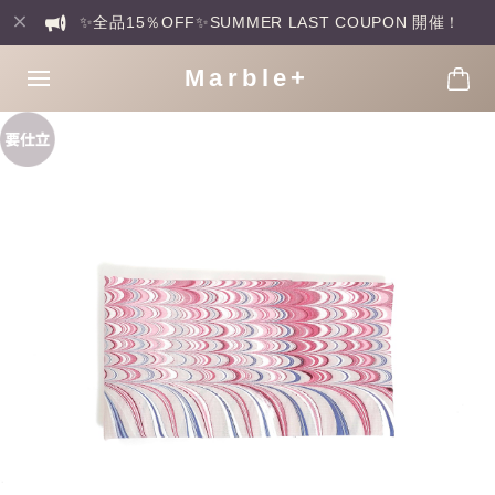
✨全品15％OFF✨SUMMER LAST COUPON 開催！
Marble+