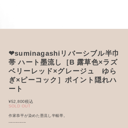
❤︎suminagashiリバーシブル半巾
帯 ハート墨流し［B 露草色×ラズ
ベリーレッド×グレージュ ゆら
ぎ×ピーコック］ポイント隠れハ
ート
¥52,800
税込
SOLD OUT
作家恭平が染めた墨流し半幅帯。
-------------