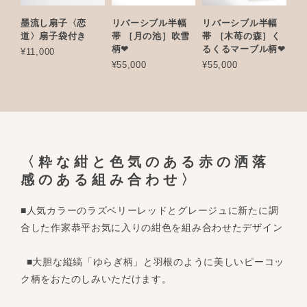
墨流し扇子〈恋
リバーシブル半幅
リバーシブル半幅
道〉扇子袋付き
帯 ［月の池］吹雪
帯 ［木苺の森］く
柄❤︎
るくるマーブル柄❤︎
¥11,000
¥55,000
¥55,000
〈粋な紺と色気のある赤の洒落
感のある組み合わせ〉
■人気カラーのラズベリーレッドとグレージュに新たに調
合した作家恭平お気に入りの紺色を組み合わせたデザイン
■大胆な縦縞「ゆらぎ柄」と羽根のように美しいピーコッ
ク柄をおたのしみいただけます。