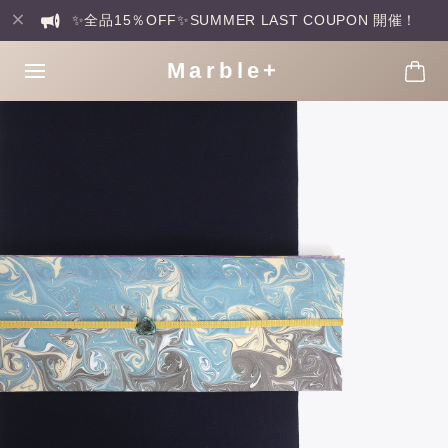
✨全品15％OFF✨SUMMER LAST COUPON 開催！
Marble+