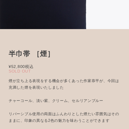
半巾帯 ［煙］
¥52,800
税込
SOLD OUT
煙が立ち上る表現をする機会が多くあった作家恭平が、今回は
充満した煙を表現いたしました
チャーコール、淡い紫、クリーム、セルリアンブルー
リバーシブル使用の両面はふんわりとした煙たい雰囲気はその
ままに、印象の異なる2色の魅力を味わうことができます