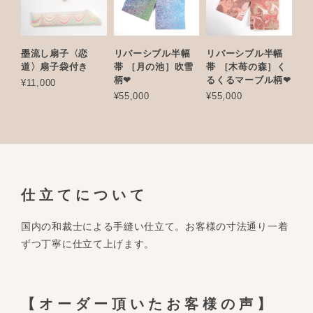
墨流し扇子〈恋
リバーシブル半幅
リバーシブル半幅
道〉扇子袋付き
帯 ［月の池］吹雪
帯 ［木苺の森］く
柄❤︎
るくるマーブル柄❤︎
¥11,000
¥55,000
¥55,000
仕立てについて
国内の和裁士による手縫い仕立て。お客様の寸法通り一着
ずつ丁寧に仕立て上げます。
【オーダー頂いたお客様の声】