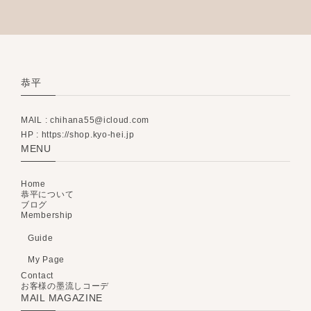
恭平
MAIL :
chihana55@icloud.com
HP : https://shop.kyo-hei.jp
MENU
Home
恭平について
ブログ
Membership
Guide
My Page
Contact
お客様の墨流しコーデ
MAIL MAGAZINE