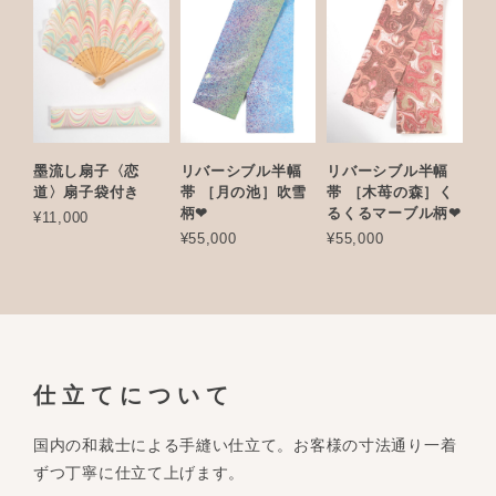
墨流し扇子〈恋
リバーシブル半幅
リバーシブル半幅
道〉扇子袋付き
帯 ［月の池］吹雪
帯 ［木苺の森］く
柄❤︎
るくるマーブル柄❤︎
¥11,000
¥55,000
¥55,000
仕立てについて
国内の和裁士による手縫い仕立て。お客様の寸法通り一着
ずつ丁寧に仕立て上げます。