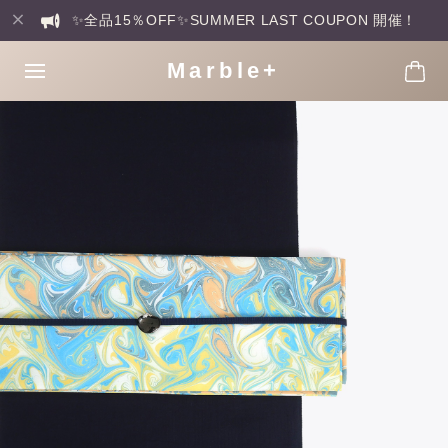
✨全品15％OFF✨SUMMER LAST COUPON 開催！
Marble+