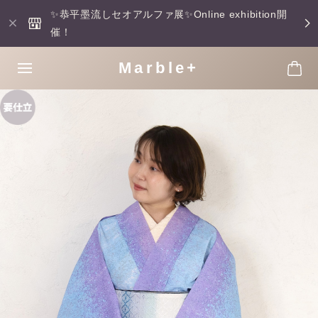
✨恭平墨流しセオアルファ展✨Online exhibition開
催！
Marble+