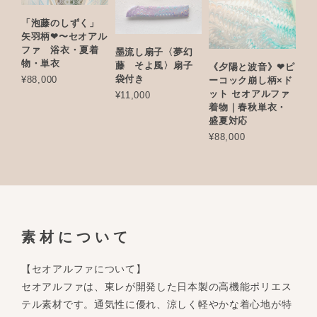
「泡藤のしずく」
矢羽柄❤︎〜セオアル
ファ 浴衣・夏着
墨流し扇子〈夢幻
物・単衣
藤 そよ風〉扇子
《夕陽と波音》❤︎ピ
袋付き
¥88,000
ーコック崩し柄×ド
ット セオアルファ
¥11,000
着物｜春秋単衣・
盛夏対応
¥88,000
素材について
【セオアルファについて】
セオアルファは、東レが開発した日本製の高機能ポリエス
テル素材です。通気性に優れ、涼しく軽やかな着心地が特