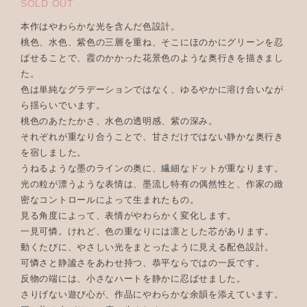
SOLD OUT
本作はやわらかな光を含んだ色設計。
桃色、水色、紫色の三層を重ね、そこにほのかにグリーンを忍
ばせることで、霞のかかった花景色のような奥行きを描きまし
た。
色は単純なグラデーションではなく、ゆるやかに溶け合いなが
ら揺らいでいます。
桃色のあたたかさ、水色の透明感、紫の深み。
それぞれが重なり合うことで、甘さだけではない静かな奥行き
を宿しました。
うねるような墨のラインの奥に、繊細なドットが重なります。
光の粒が漂うような表情は、墨流し特有の偶然性と、作家の緻
密なコントロールによって生まれたもの。
見る角度によって、表情がやわらかく変化します。
一見可憐。けれど、色の重なりには凛とした芯があります。
動くたびに、やさしい光をまとったように見える配色設計。
可憐さと静謐さをあわせ持つ、恭平ならではの一反です。
反物の端には、小さなハートを静かに忍ばせました。
さりげない遊び心が、作品にやわらかな余韻を添えています。