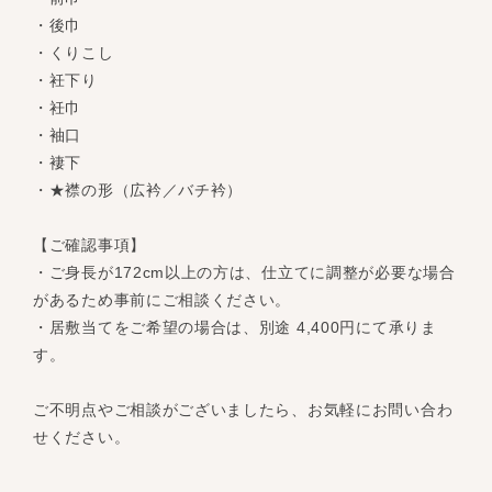
・後巾
・くりこし
・衽下り
・衽巾
・袖口
・褄下
・★襟の形（広衿／バチ衿）
【ご確認事項】
・ご身長が172cm以上の方は、仕立てに調整が必要な場合
があるため事前にご相談ください。
・居敷当てをご希望の場合は、別途 4,400円にて承りま
す。
ご不明点やご相談がございましたら、お気軽にお問い合わ
せください。