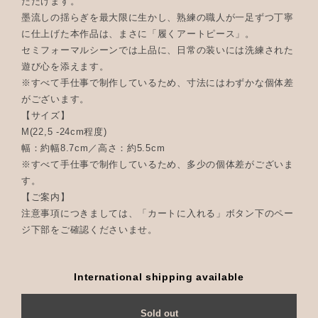
ただけます。
墨流しの揺らぎを最大限に生かし、熟練の職人が一足ずつ丁寧
に仕上げた本作品は、まさに「履くアートピース」。
セミフォーマルシーンでは上品に、日常の装いには洗練された
遊び心を添えます。
※すべて手仕事で制作しているため、寸法にはわずかな個体差
がございます。
【サイズ】
M(22,5 -24cm程度)
幅：約幅8.7cm／高さ：約5.5cm
※すべて手仕事で制作しているため、多少の個体差がございま
す。
【ご案内】
注意事項につきましては、「カートに入れる」ボタン下のペー
ジ下部をご確認くださいませ。
International shipping available
Sold out