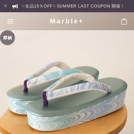
✨全品15％OFF✨SUMMER LAST COUPON 開催！
Marble+