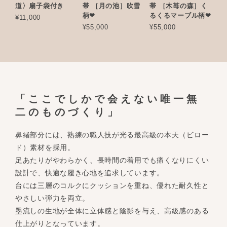
道〉扇子袋付き
帯 ［月の池］吹雪
帯 ［木苺の森］く
柄❤︎
るくるマーブル柄❤︎
¥11,000
¥55,000
¥55,000
「ここでしかで会えない唯一無
二のものづくり」
鼻緒部分には、熟練の職人技が光る最高級の本天（ビロー
ド）素材を採用。
足あたりがやわらかく、長時間の着用でも痛くなりにくい
設計で、快適な履き心地を追求しています。
台には三層のコルクにクッションを重ね、優れた耐久性と
やさしい弾力を両立。
墨流しの生地が全体に立体感と陰影を与え、高級感のある
仕上がりとなっています。