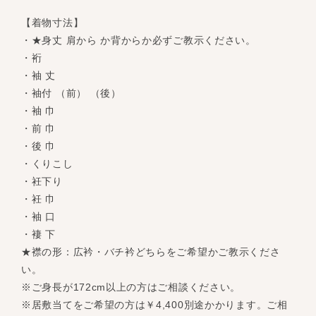
【着物寸法】
・★身丈 肩から か背からか必ずご教示ください。
・裄
・袖 丈
・袖付 （前） （後）
・袖 巾
・前 巾
・後 巾
・くりこし
・衽下り
・衽 巾
・袖 口
・褄 下
★襟の形：広衿・バチ衿どちらをご希望かご教示くださ
い。
※ご身長が172cm以上の方はご相談ください。
※居敷当てをご希望の方は￥4,400別途かかります。ご相