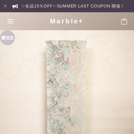
✨全品15％OFF✨SUMMER LAST COUPON 開催！
Marble+