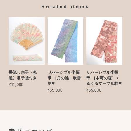
Related items
墨流し扇子〈恋
リバーシブル半幅
リバーシブル半幅
道〉扇子袋付き
帯 ［月の池］吹雪
帯 ［木苺の森］く
柄❤︎
るくるマーブル柄❤︎
¥11,000
¥55,000
¥55,000