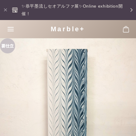
✨恭平墨流しセオアルファ展✨Online exhibition開
催！
Marble+