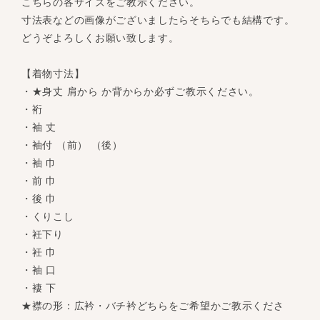
こちらの各サイズをご教示ください。
寸法表などの画像がございましたらそちらでも結構です。
どうぞよろしくお願い致します。
【着物寸法】
・★身丈 肩から か背からか必ずご教示ください。
・裄
・袖 丈
・袖付 （前） （後）
・袖 巾
・前 巾
・後 巾
・くりこし
・衽下り
・衽 巾
・袖 口
・褄 下
★襟の形：広衿・バチ衿どちらをご希望かご教示くださ