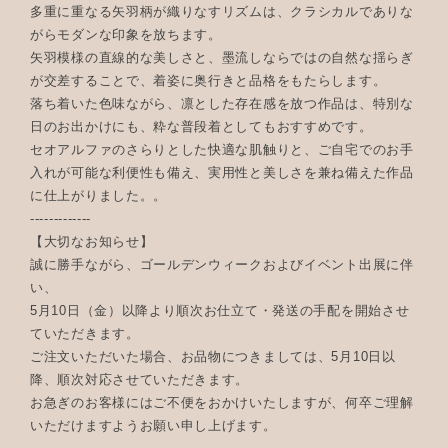
多重に重なる矢羽柄が織りなすリズムは、クラシカルでありな
がらモダンな印象を放ちます。
矢羽模様の直線的な美しさと、墨流しならではの自然な揺らぎ
が交差することで、着姿に奥行きと品格をもたらします。
落ち着いた色味ながら、凛とした存在感を放つ作品は、特別な
日のお出かけにも、粋な普段着としてもおすすめです。
セオアルファのさらりとした快適な肌触りと、ご自宅でのお手
入れが可能な利便性も備え、実用性と美しさを兼ね備えた作品
に仕上がりました。。
-------------
【大切なお知らせ】
誠に勝手ながら、ゴールデンウィークおよびイベント出展に伴
い、
5月10日（金）以降より順次お仕立て・発送の手配を開始させ
ていただきます。
ご注文いただいた場合、お品物につきましては、5月10日以
降、順次対応させていただきます。
お急ぎのお客様にはご不便をおかけいたしますが、何卒ご理解
いただけますようお願い申し上げます。