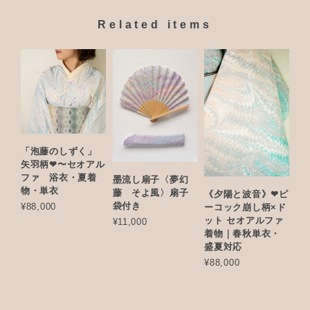
Related items
「泡藤のしずく」
矢羽柄❤︎〜セオアル
ファ 浴衣・夏着
墨流し扇子〈夢幻
物・単衣
藤 そよ風〉扇子
《夕陽と波音》❤︎ピ
袋付き
¥88,000
ーコック崩し柄×ド
ット セオアルファ
¥11,000
着物｜春秋単衣・
盛夏対応
¥88,000