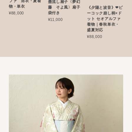
ファ 浴衣・夏着
墨流し扇子〈夢幻
物・単衣
藤 そよ風〉扇子
《夕陽と波音》❤︎ピ
袋付き
¥88,000
ーコック崩し柄×ド
ット セオアルファ
¥11,000
着物｜春秋単衣・
盛夏対応
¥88,000