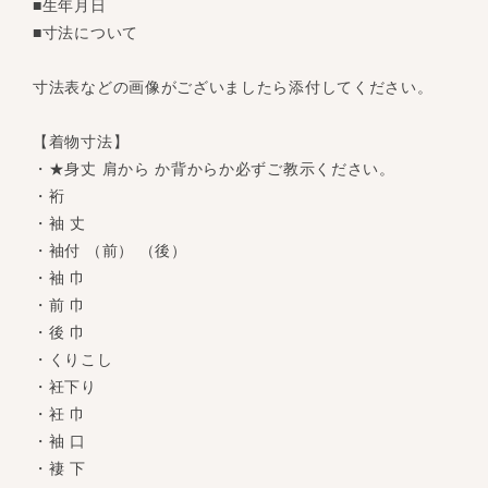
■生年月日
■寸法について
寸法表などの画像がございましたら添付してください。
【着物寸法】
・★身丈 肩から か背からか必ずご教示ください。
・裄
・袖 丈
・袖付 （前） （後）
・袖 巾
・前 巾
・後 巾
・くりこし
・衽下り
・衽 巾
・袖 口
・褄 下