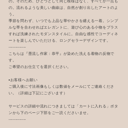
の。そのため、ひとつとして同じ模様はなく、すべてが一点も
の。流れるような美しい曲線は、自然が創り出したアートのよ
う。
季節を問わず、いつでも上品な華やかさを纏える一着。シンプ
ルな帯を合わせればエレガントに、遊び心のある小物をプラス
すれば洗練されたモダンスタイルに。自由な感性でコーディネ
ートを楽しんでいただける、ロングセラーデザインです。
-------------
こちらは『墨流し作家：恭平』が染めた洗える着物の反物で
す。
ご希望のお仕立てを選択ください。
▪︎お客様へお願い
ご購入後に寸法画像もしくは数値をメールにてご連絡くださ
い。（詳細は下記にございます）
サービスの詳細や流れにつきましては「カートに入れる」ボタ
ンから下のページ下部をご一読くださいませ。
-------------