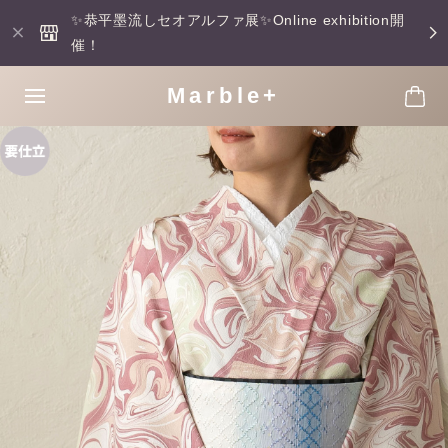
✨恭平墨流しセオアルファ展✨Online exhibition開
催！
Marble+