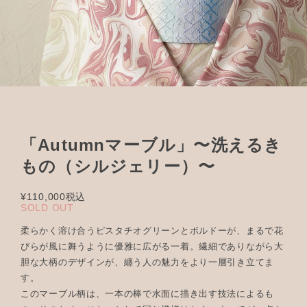
「Autumnマーブル」〜洗えるき
もの（シルジェリー）〜
¥110,000
税込
SOLD OUT
柔らかく溶け合うピスタチオグリーンとボルドーが、まるで花
びらが風に舞うように優雅に広がる一着。繊細でありながら大
胆な大柄のデザインが、纏う人の魅力をより一層引き立てま
す。
このマーブル柄は、一本の棒で水面に描き出す技法によるも